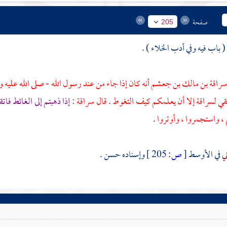
صفحة
205
راقة بن مالك بن جعشم
أنه كان إذا جاء من عند رسول الله - صلى الله علي
بقي
لسراقة
إلا أن يعلمكم كيف التغوط . قال
سراقة
:
إذا ذهبتم إلى الغائط فا
، واستجمروا ، وأوتروا
.
ني
في الأوسط
[
ص:
205 ]
وإسناده حسن .