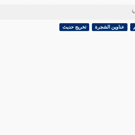
ية
عناوين الشجرة
تخريج حديث