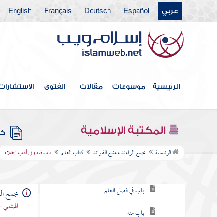
عربي
Español
Deutsch
Français
English
فهرس الكتاب
الرئيسية
موسوعات
مقالات
الفتوى
الاستشارات
خطبة الكتاب
كتاب الإيمان
المكتبة الإسلامية
كتب
كتاب العلم
الرئيسية
مجمع الزاوئد ومنبع الفوائد
كتاب العلم
باب فيه وفي أدب الخلاء
باب في طلب العلم
باب في فضل العلم
مجمع الز
الهيثمي -
باب منه