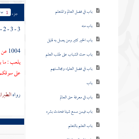
باب في فضل العالم والمتعلم
جزء
1
باب منه
3 - 3 - 2 - ( باب فيه وفي أدب الخلاء ) .
باب الخير كثير ومن يعمل به قليل
1004
عن
س
باب حث الشباب على طلب العلم
يلعب : ما 
باب في فضل العلماء ومجالستهم
على سوقكم 
باب
رواه
الطبرا
باب في معرفة حق العالم
باب فيمن سمع شيئا فحدث بشره
باب العلم بالتعلم