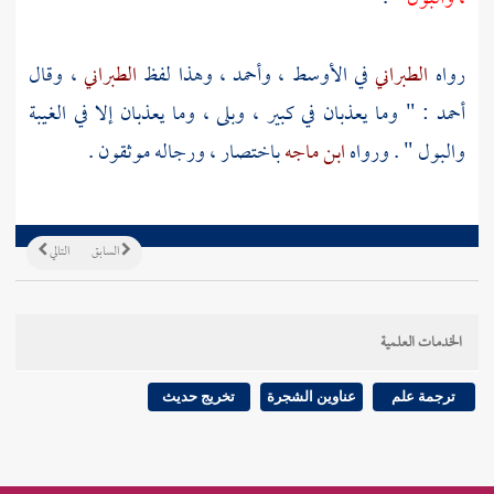
رواه
الطبراني
في الأوسط ،
وأحمد
، وهذا لفظ
الطبراني
، وقال
أحمد
: " وما يعذبان في كبير ، وبلى ، وما يعذبان إلا في الغيبة
والبول " . ورواه
ابن ماجه
باختصار ، ورجاله موثقون .
السابق
التالي
الخدمات العلمية
ترجمة علم
عناوين الشجرة
تخريج حديث