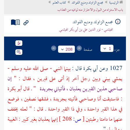
الرئيسية
مجمع الزاوئد ومنبع الفوائد
كتاب العلم
تراجم الأعلام
باب الاستنزاه من البول والاحتراز منه لما فيه من العذاب
مجمع الزاوئد ومنبع الفوائد
الهيثمي - نور الدين علي بن أبي بكر الهيثمي
جزء
صفحة
1
208
1027 وعن
أبي بكرة
قال :
بينما النبي - صلى الله عليه وسلم -
يمشي بيني وبين رجل آخر إذ أتى على قبرين ، فقال : "
إن
صاحبي هذين القبرين يعذبان ، فأتياني بجريدة
" . قال
أبو بكرة
: فاستبقت أنا وصاحبي فأتيته بجريدة ، فشقها نصفين ، فوضع
في هذا القبر واحدة ، وفي ذا القبر واحدة . قال : " لعله يخفف
عنهما ما دامتا رطبتين
[
ص:
208 ]
إنهما يعذبان بغير كبير : الغيبة
، والبول
" .