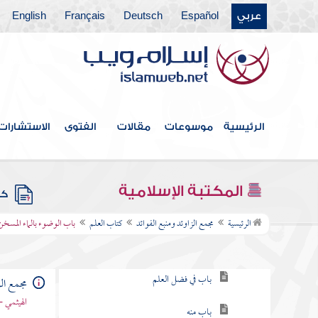
عربي
Español
Deutsch
Français
English
فهرس الكتاب
الرئيسية
موسوعات
مقالات
الفتوى
الاستشارات
خطبة الكتاب
كتاب الإيمان
المكتبة الإسلامية
كتب
كتاب العلم
الرئيسية
مجمع الزاوئد ومنبع الفوائد
كتاب العلم
باب الوضوء بالماء المسخن
باب في طلب العلم
باب في فضل العلم
مجمع الز
الهيثمي -
باب منه