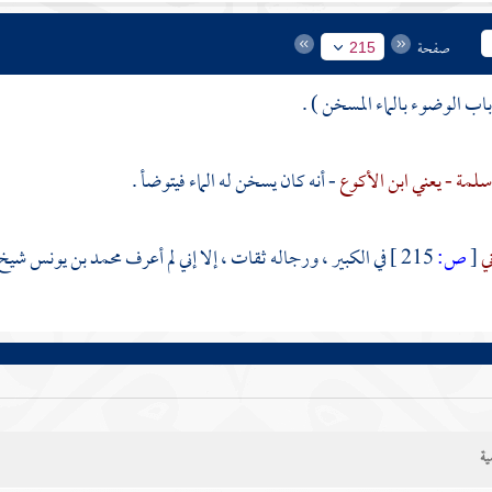
صفحة
215
لمة - يعني ابن الأكوع
- أنه كان يسخن له الماء فيتوضأ .
ني
[
ص:
215 ]
في الكبير ، ورجاله ثقات ، إلا إني لم أعرف
محمد بن يونس
شيخ
ية