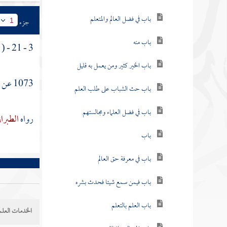
باب في فضل العالم والمتعلم
جزء
1
باب منه
3 - 21 - ( باب الوضوء بالماء المسخن ) .
باب الخير كثير ومن يعمل به قليل
1073 عن
س
باب حث الشباب على طلب العلم
باب في فضل العلماء ومجالستهم
رواه
الطبرا
باب
باب في معرفة حق العالم
باب فيمن سمع شيئا فحدث بشره
باب العلم بالتعلم
الخدمات العلم