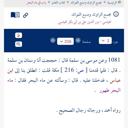
الرئيسية
مجمع الزاوئد ومنبع الفوائد
كتاب العلم
باب في ماء البحر
تراجم الأعلام
مجمع الزاوئد ومنبع الفوائد
الهيثمي - نور الدين علي بن أبي بكر الهيثمي
جزء
صفحة
1
216
1081 وعن
موسى بن سلمة
قال : حججت أنا
وسنان بن سلمة
. قال : فلما قدمنا
[
ص:
216 ]
مكة
قلت : انطلق بنا إلى
ابن
عباس
، فدخلنا عليه . قال : وسألته عن ماء البحر فقال :
ماء
البحر طهور
.
رواه
أحمد
، ورجاله رجال الصحيح .