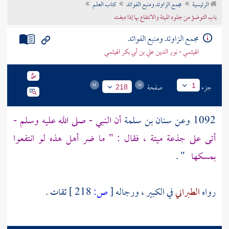
الرئيسية
مجمع الزاوئد ومنبع الفوائد
كتاب العلم
تراجم الأعلام
باب التوضؤ من جلود الميتة والانتفاع بها إذا دبغت
مجمع الزاوئد ومنبع الفوائد
الهيثمي - نور الدين علي بن أبي بكر الهيثمي
جزء
صفحة
1
218
1092 وعن
سنان بن سلمة
أن النبي - صلى الله عليه وسلم -
أتى على جذعة ميتة ، فقال : " ما ضر أهل هذه لو انتفعوا
بمسكها
" .
رواه
الطبراني
في الكبير ، ورجاله
[
ص:
218 ]
ثقات .