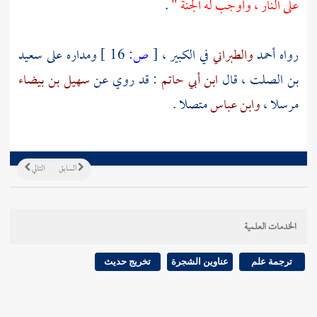
على النار ، وأوجب له الجنة "
.
رواه
أحمد
والطبراني
في الكبير ،
[
ص:
16 ]
ومداره على
سعيد
بن الصلت
، قال
ابن أبي حاتم
: قد روي عن
سهيل بن بيضاء
مرسلا ،
وابن عباس
متصلا .
السابق
التالي
الخدمات العلمية
ترجمة علم
عناوين الشجرة
تخريج حديث