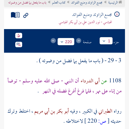
الرئيسية
مجمع الزاوئد ومنبع الفوائد
كتاب العلم
باب ما يفعل بما فضل من وضوئه
تراجم الأعلام
مجمع الزاوئد ومنبع الفوائد
الهيثمي - نور الدين علي بن أبي بكر الهيثمي
جزء
صفحة
1
220
3 - 29 - ( باب ما يفعل بما فضل من وضوئه ) .
1108
عن
أبي الدرداء
أن النبي - صلى الله عليه وسلم - توضأ
من إناء على نهر ، فلما فرغ أفرغ فضله في النهر
.
رواه
الطبراني
في الكبير ، وفيه
أبو بكر بن أبي مريم
، اختلط وترك
حديثه
[
ص:
220 ]
لاختلاطه .