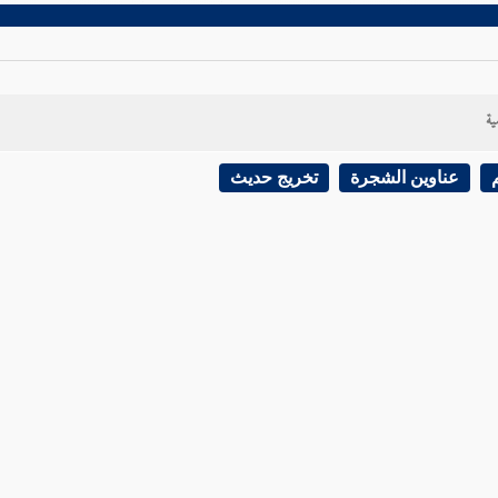
ية
عناوين الشجرة
تخريج حديث