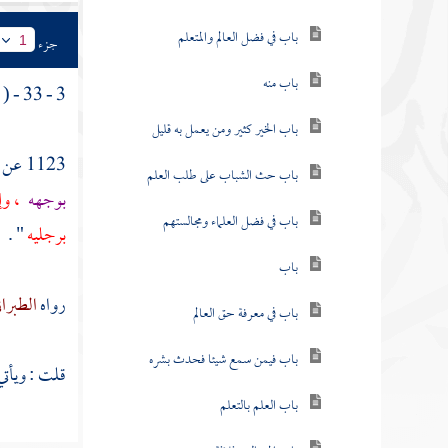
باب في فضل العالم والمتعلم
جزء
1
باب منه
3 - 33 - ( باب فضل الوضوء ) .
باب الخير كثير ومن يعمل به قليل
1123 عن
باب حث الشباب على طلب العلم
بوجهه
، وإ
باب في فضل العلماء ومجالستهم
برجليه
" .
باب
رواه
الطبرا
باب في معرفة حق العالم
باب فيمن سمع شيئا فحدث بشره
قلت : ويأت
باب العلم بالتعلم