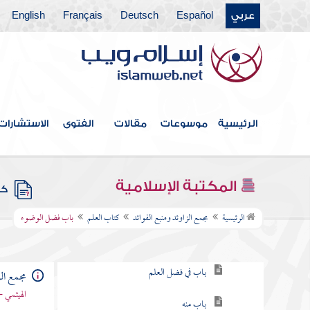
عربي
Español
Deutsch
Français
English
فهرس الكتاب
الرئيسية
موسوعات
مقالات
الفتوى
الاستشارات
خطبة الكتاب
كتاب الإيمان
المكتبة الإسلامية
كتب
كتاب العلم
الرئيسية
مجمع الزاوئد ومنبع الفوائد
كتاب العلم
باب فضل الوضوء
باب في طلب العلم
باب في فضل العلم
مجمع الز
الهيثمي -
باب منه