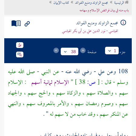
الرئيسية
مجمع الزاوئد ومنبع الفوائد
كتاب الإيمان
تراجم الأعلام
باب منه في بيان فرائض الإسلام وسهامه
مجمع الزاوئد ومنبع الفوائد
الهيثمي - نور الدين علي بن أبي بكر الهيثمي
جزء
صفحة
1
38
108 وعن
علي
- رضي الله عنه -
عن النبي - صلى الله عليه
وسلم - قال :
[
ص:
38 ]
"
الإسلام ثمانية أسهم
: الإسلام
سهم ، والصلاة سهم ، والزكاة سهم ، والحج سهم ، والجهاد
سهم ، وصوم رمضان سهم ، والأمر بالمعروف سهم ، والنهي
عن المنكر سهم ، وقد خاب من لا سهم له
" .
رواه
أبو يعلى
، وفي إسناده
الحارث
، وهو كذاب .