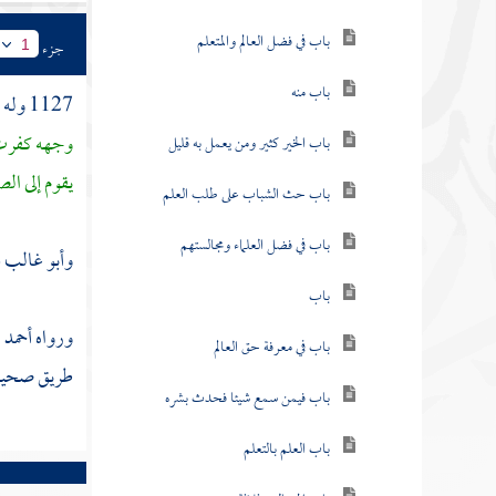
باب في فضل العالم والمتعلم
جزء
1
باب منه
1127 وله في الصغير عنه أيضا قال : قال رسول الله - صلى الله عليه وسلم - : "
وجهه كفرت ع
باب الخير كثير ومن يعمل به قليل
يقوم إلى ال
باب حث الشباب على طلب العلم
باب في فضل العلماء ومجالستهم
وأبو غالب
م
باب
ورواه
أحمد
م
باب في معرفة حق العالم
طريق صحيحة 
باب فيمن سمع شيئا فحدث بشره
باب العلم بالتعلم