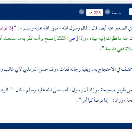
صفحة
223
إذا توض
نه ما نظرت إليه عيناه ، وإذا
[
ص:
223 ]
مسح برأسه كفر به ما سمعت أذن
صلاة فهي فضيلة
" .
ختلف في الاحتجاج به ، وبقية رجاله ثقات ، وقد حسن
الترمذي
لأبي غالب
وص
ن طريق صحيحة ، وزاد أن رسول الله - صلى الله عليه وسلم - قال : " الوضوء
، وزاد : " إذا توضأ كما أمر " .