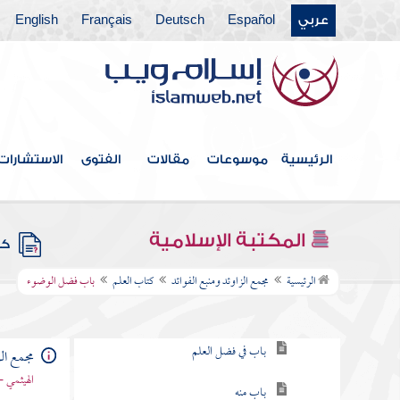
عربي
Español
Deutsch
Français
English
فهرس الكتاب
الرئيسية
موسوعات
مقالات
الفتوى
الاستشارات
خطبة الكتاب
كتاب الإيمان
المكتبة الإسلامية
كتب
كتاب العلم
الرئيسية
مجمع الزاوئد ومنبع الفوائد
كتاب العلم
باب فضل الوضوء
باب في طلب العلم
باب في فضل العلم
مجمع الز
الهيثمي -
باب منه