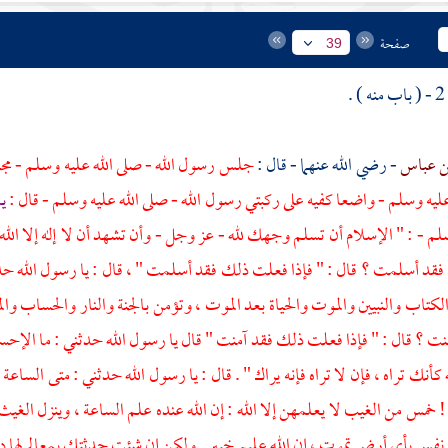
صفحة
39
ن عباس
- رضي الله عنهما - قال :
جلس رسول الله - صلى الله عليه وسلم - مجل
عليه وسلم - واضعا كفيه على ركبتي رسول الله - صلى الله عليه وسلم - قال :
ي
سلم - : " الإسلام أن تسلم وجهك لله - عز وجل - وأن تشهد أن لا إله إلا ال
د أسلمت ؟ قال : " فإذا فعلت ذلك فقد أسلمت " ، قال : يا رسول الله حدثني 
الكتاب والنبيين والموت والحياة بعد الموت ، وتؤمن بالجنة والنار والحساب وال
ت ؟ قال : " فإذا فعلت ذلك فقد آمنت " قال يا رسول الله حدثني : ما الإحسا
كأنك تراه ، فإن لا تراه فإنه يراك " . قال : يا رسول الله حدثني : متى الساعة
! خمس من الغيب لا يعلمهن إلا الله : إن الله عنده علم الساعة ، وينزل الغ
نفس بأي أرض تموت ، إن الله عليم خبير . ولكن إن شئت حدثتك بمعالم لها دون