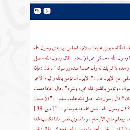
سا فأتاه
جبريل
عليه السلام ، فجلس بين يدي رسول الله
ا رسول الله ، حدثني عن الإسلام
. قال رسول الله - صلى
له وحده لا شريك له وأن
محمدا
عبده ورسوله " ، قال : فإذا
عن الإيمان قال : " الإيمان أن تؤمن بالله واليوم الآخر
ميزان ، وتؤمن بالقدر كله خيره وشره " . قال : فإذا فعلت
ن ؟ قال رسول الله - صلى الله عليه وسلم - : " الإحسان
 ؟ قال رسول الله - صلى الله عليه وسلم - : "
[
ص:
39 ]
يث ، ويعلم ما في الأرحام ، وما تدري نفس ماذا تكسب غدا
 ذلك " . قال : أجل يا رسول الله ، فحدثني ، قال : قال