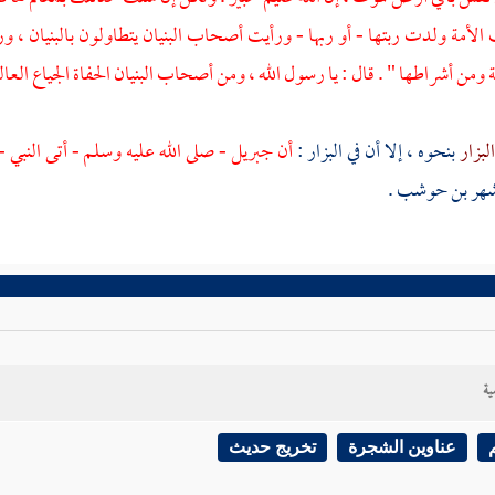
ت الأمة ولدت ربتها - أو ربها - ورأيت أصحاب البنيان يتطاولون بالبنيان ، 
 ومن أشراطها " . قال : يا رسول الله ، ومن أصحاب البنيان الحفاة الجياع العال
لبزار
بنحوه ، إلا أن في
البزار
:
أن
جبريل
- صلى الله عليه وسلم - أتى النبي
شهر بن حوشب
.
ية
عناوين الشجرة
تخريج حديث