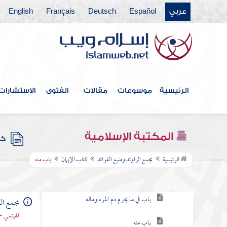
عربي
Español
Deutsch
Français
English
الرئيسية
موسوعات
مقالات
الفتوى
الاستشارات
فهرس الكتاب
خطبة الكتاب
المكتبة الإسلامية
كتب
كتاب الإيمان
الرئيسية
مجمع الزاوئد ومنبع الفوائد
كتاب الإيمان
باب منه
باب فيمن شهد أن لا إله إلا الله
باب في ما يحرم دم المرء وماله
مجمع الز
الهيثمي -
باب منه