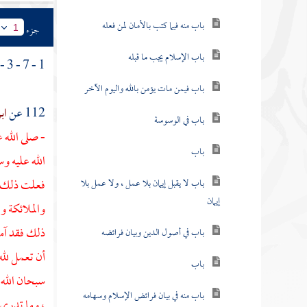
باب منه فيما كتب بالأمان لمن فعله
جزء
1
باب الإسلام يجب ما قبله
1 - 7 - 3 - 2 - ( باب منه ) .
باب فيمن مات يؤمن بالله واليوم الآخر
112 عن
اب
باب في الوسوسة
- صلى الله 
باب
الله عليه و
فعلت ذلك فق
باب لا يقبل إيمان بلا عمل ، ولا عمل بلا
إيمان
والملائكة و
ذلك فقد آمن
باب في أصول الدين وبيان فرائضه
أن تعمل لله 
باب
سبحان الله 
باب منه في بيان فرائض الإسلام وسهامه
، وما تدري 