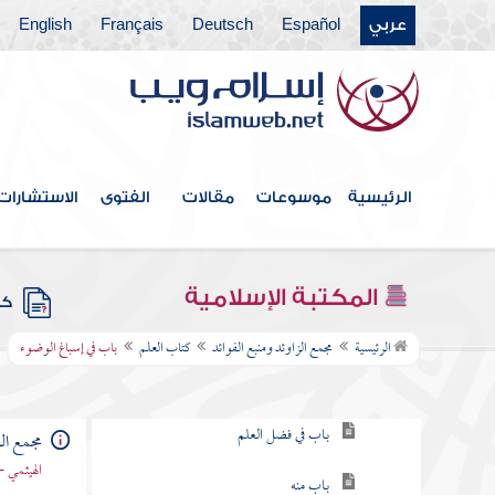
عربي
Español
Deutsch
Français
English
فهرس الكتاب
الرئيسية
موسوعات
مقالات
الفتوى
الاستشارات
خطبة الكتاب
كتاب الإيمان
المكتبة الإسلامية
كتب
كتاب العلم
الرئيسية
مجمع الزاوئد ومنبع الفوائد
كتاب العلم
باب في إسباغ الوضوء
باب في طلب العلم
باب في فضل العلم
مجمع الز
الهيثمي -
باب منه