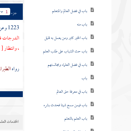
باب في فضل العالم والمتعلم
جزء
1
باب منه
1223 وعن
الدرجات فإط
باب الخير كثير ومن يعمل به قليل
، وانتظار
[
ص
باب حث الشباب على طلب العلم
باب في فضل العلماء ومجالستهم
رواه
الطبرا
باب
باب في معرفة حق العالم
باب فيمن سمع شيئا فحدث بشره
باب العلم بالتعلم
الخدمات العلم