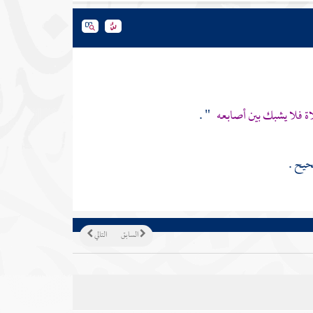
ة فلا يشبك بين أصابعه
" .
حيح .
السابق
التالي