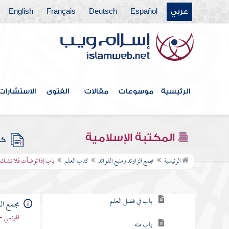
عربي
Español
Deutsch
Français
English
فهرس الكتاب
الرئيسية
موسوعات
مقالات
الفتوى
الاستشارات
خطبة الكتاب
كتاب الإيمان
المكتبة الإسلامية
كتب
كتاب العلم
الرئيسية
مجمع الزاوئد ومنبع الفوائد
كتاب العلم
باب إذا توضأت فلا تشبك
باب في طلب العلم
باب في فضل العلم
مجمع الز
الهيثمي -
باب منه