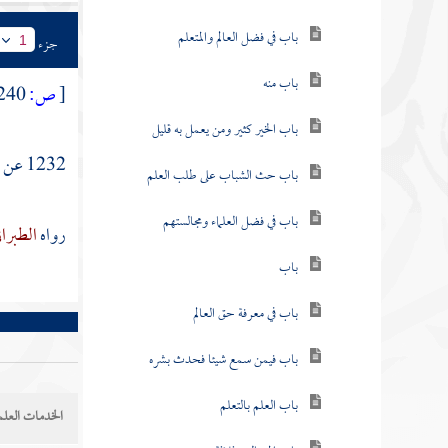
باب في فضل العالم والمتعلم
جزء
1
باب منه
[
ص:
240 ]
باب الخير كثير ومن يعمل به قليل
1232 عن
أ
باب حث الشباب على طلب العلم
باب في فضل العلماء ومجالستهم
رواه
الطبرا
باب
باب في معرفة حق العالم
باب فيمن سمع شيئا فحدث بشره
باب العلم بالتعلم
الخدمات العلم