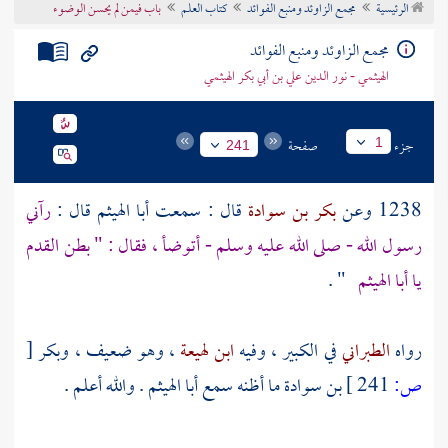
الرئيسية
مجمع الزاوئد ومنبع الفوائد
كتاب العلم
باب فيمن لم يحسن الوضوء
تراجم الأعلام
مجمع الزاوئد ومنبع الفوائد
الهيثمي - نور الدين علي بن أبي بكر الهيثمي
جزء
صفحة
1
241
1238 وعن
بكر بن سوادة
قال : سمعت
أبا الهيثم
قال :
رآني
رسول الله - صلى الله عليه وسلم - أتوضأ ، فقال : " بطن القدم
يا أبا الهيثم
" .
رواه
الطبراني
في الكبير ، وفيه
ابن لهيعة
، وهو ضعيف ،
وبكر
[
ص:
241 ]
بن سوادة
ما أظنه سمع
أبا الهيثم
. والله أعلم .