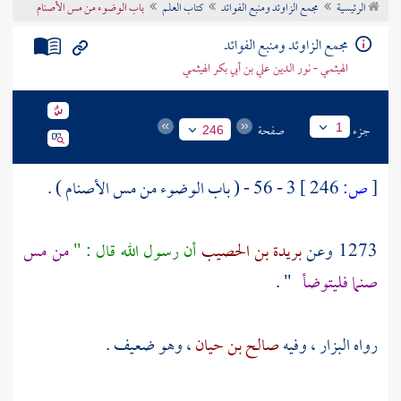
الرئيسية
مجمع الزاوئد ومنبع الفوائد
كتاب العلم
باب الوضوء من مس الأصنام
تراجم الأعلام
مجمع الزاوئد ومنبع الفوائد
الهيثمي - نور الدين علي بن أبي بكر الهيثمي
جزء
صفحة
1
246
[
ص:
246 ]
3 - 56 - ( باب الوضوء من مس الأصنام ) .
1273 وعن
بريدة بن الحصيب
أن رسول الله قال : "
من مس
صنما فليتوضأ
" .
رواه
البزار
، وفيه
صالح بن حيان
، وهو ضعيف .