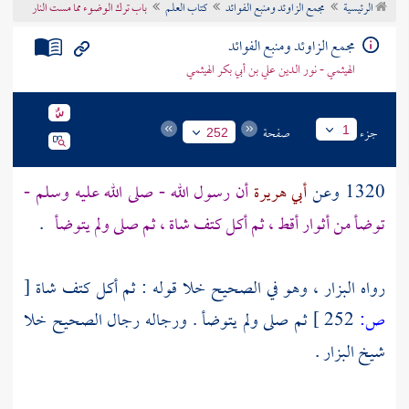
الرئيسية
مجمع الزاوئد ومنبع الفوائد
كتاب العلم
باب ترك الوضوء مما مست النار
تراجم الأعلام
مجمع الزاوئد ومنبع الفوائد
الهيثمي - نور الدين علي بن أبي بكر الهيثمي
جزء
صفحة
1
252
1320 وعن
أبي هريرة
أن رسول الله - صلى الله عليه وسلم -
توضأ من أثوار أقط ، ثم أكل كتف شاة ، ثم صلى ولم يتوضأ
.
رواه
البزار
، وهو في الصحيح خلا قوله : ثم أكل كتف شاة
[
ص:
252 ]
ثم صلى ولم يتوضأ . ورجاله رجال الصحيح خلا
شيخ
البزار
.