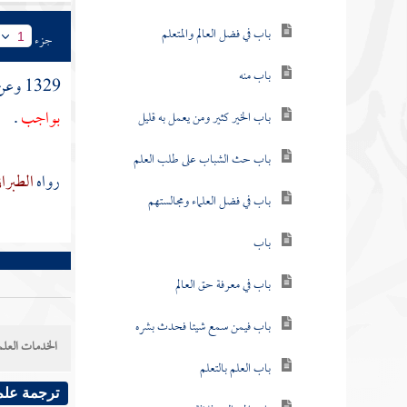
باب في فضل العالم والمتعلم
جزء
1
باب منه
1329 وعن
بواجب
.
باب الخير كثير ومن يعمل به قليل
باب حث الشباب على طلب العلم
رواه
الطبرا
باب في فضل العلماء ومجالستهم
باب
باب في معرفة حق العالم
باب فيمن سمع شيئا فحدث بشره
الخدمات العلم
باب العلم بالتعلم
ترجمة علم