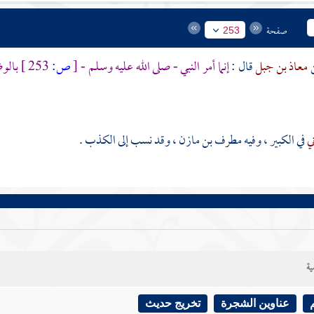
صفحة
253
معاذ بن جبل
قال :
إنما أمر النبي - صلى الله عليه وسلم -
[
ص:
253 ]
بالوض
ني
في الكبير ، وفيه
مطرف بن مازن
، وقد نسب إلى الكذب .
ية
عناوين الشجرة
تخريج حديث