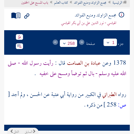
الرئيسية
مجمع الزاوئد ومنبع الفوائد
كتاب العلم
باب المسح على الخفين
تراجم الأعلام
مجمع الزاوئد ومنبع الفوائد
الهيثمي - نور الدين علي بن أبي بكر الهيثمي
جزء
صفحة
1
258
1378 وعن
عبادة بن الصامت
قال :
رأيت رسول الله - صلى
الله عليه وسلم - بال ثم توضأ ومسح على خفيه
.
رواه
الطبراني
في الكبير من رواية
أبي عتبة
عن
الحسن
، ولم أجد
[
ص:
258 ]
من ذكره .
السابق
التالي