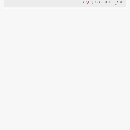
الرئيسية
المكتبة الإسلامية
تراجم الأعلام