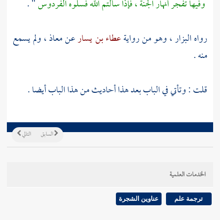
وفيها تفجر أنهار الجنة ، فإذا سألتم الله فسلوه الفردوس
" .
رواه
البزار
، وهو من رواية
عطاء بن يسار
عن
معاذ
، ولم يسمع
منه .
قلت : وتأتي في الباب بعد هذا أحاديث من هذا الباب أيضا .
السابق
التالي
الخدمات العلمية
ترجمة علم
عناوين الشجرة