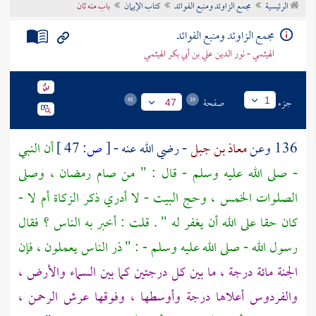
الرئيسية
مجمع الزاوئد ومنبع الفوائد
كتاب الإيمان
باب منه ثان
تراجم الأعلام
مجمع الزاوئد ومنبع الفوائد
الهيثمي - نور الدين علي بن أبي بكر الهيثمي
جزء
صفحة
1
47
136 وعن
معاذ بن جبل
- رضي الله عنه -
[
ص:
47 ]
أن النبي
- صلى الله عليه وسلم - قال : " من صام رمضان ، وصلى
الصلوات الخمس ، وحج البيت - لا أدري ذكر الزكاة أم لا -
كان حقا على الله أن يغفر له " . قلت : أخبر به الناس ؟ فقال
رسول الله - صلى الله عليه وسلم - : " ذر الناس يعملون ، فإن
الجنة مائة درجة ، ما بين كل درجتين كما بين السماء والأرض ،
والفردوس أعلاها درجة وأوسطها ، وفوقها عرش الرحمن ،