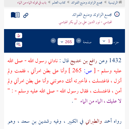
الرئيسية
مجمع الزاوئد ومنبع الفوائد
كتاب العلم
باب في قوله الماء من الماء
تراجم الأعلام
مجمع الزاوئد ومنبع الفوائد
الهيثمي - نور الدين علي بن أبي بكر الهيثمي
جزء
صفحة
1
265
1432 وعن
رافع بن خديج
قال :
ناداني رسول الله - صلى الله
عليه وسلم -
[
ص:
265 ]
وأنا على بطن امرأتي ، فقمت ولم
أنزل ، فاغتسلت ، فأخبرته أنك دعوتني وأنا على بطن امرأتي ولم
أمن ، فاغتسلت ، فقال رسول الله - صلى الله عليه وسلم - : "
لا عليك ، الماء من الماء
"
.
رواه أحمد
والطبراني
في الكبير ، وفيه
رشدين بن سعد
، وهو