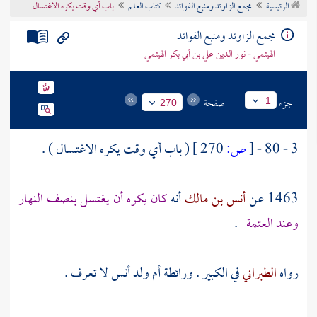
الرئيسية
مجمع الزاوئد ومنبع الفوائد
كتاب العلم
باب أي وقت يكره الاغتسال
تراجم الأعلام
مجمع الزاوئد ومنبع الفوائد
الهيثمي - نور الدين علي بن أبي بكر الهيثمي
جزء
صفحة
1
270
3 - 80 -
[
ص:
270 ]
( باب أي وقت يكره الاغتسال ) .
1463 عن
أنس بن مالك
أنه
كان يكره أن يغتسل بنصف النهار
وعند العتمة
.
رواه
الطبراني
في الكبير .
ورائطة أم ولد أنس
لا تعرف .