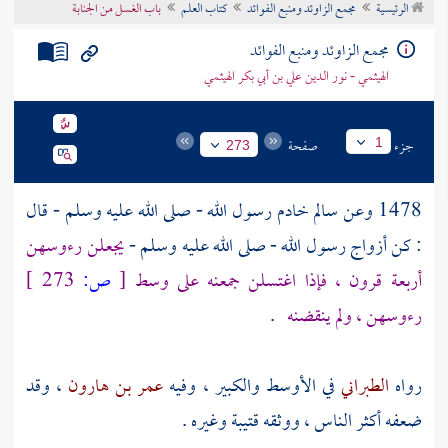
الرئيسية
مجمع الزاوئد ومنبع الفوائد
كتاب العلم
باب الغسل من الجنابة
تراجم الأعلام
مجمع الزاوئد ومنبع الفوائد
الهيثمي - نور الدين علي بن أبي بكر الهيثمي
جزء
صفحة
1
273
1478 وعن
سالم خادم رسول الله
- صلى الله عليه وسلم - قال
: كن أزواج رسول الله - صلى الله عليه وسلم -
يجعلن رءوسهن
أربعة قرون ، فإذا اغتسلن جمعنه على وسط
[
ص:
273 ]
رءوسهن ، ولم ينقضنه
.
رواه
الطبراني
في الأوسط والكبير ، وفيه
عمر بن هارون
، وقد
ضعفه أكثر الناس ، ووثقه
قتيبة
وغيره .