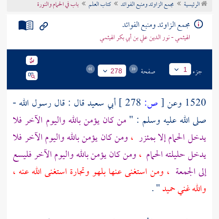
الرئيسية
مجمع الزاوئد ومنبع الفوائد
كتاب العلم
باب في الحمام والنورة
تراجم الأعلام
مجمع الزاوئد ومنبع الفوائد
الهيثمي - نور الدين علي بن أبي بكر الهيثمي
جزء
صفحة
1
278
1520 وعن
[
ص:
278 ]
أبي سعيد
قال : قال رسول الله -
صلى الله عليه وسلم : "
من كان يؤمن بالله واليوم الآخر فلا
يدخل الحمام إلا بمئزر
،
ومن كان يؤمن بالله واليوم الآخر فلا
يدخل حليلته الحمام
،
ومن كان يؤمن بالله واليوم الآخر فليسع
إلى الجمعة
، ومن استغنى عنها بلهو وتجارة استغنى الله عنه ،
والله غني حميد
" .