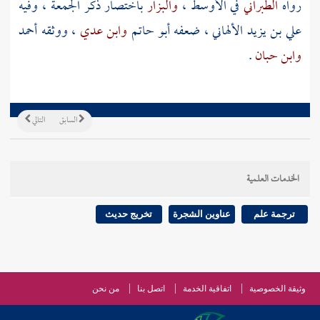
رواه
الطبراني
في الأوسط ،
والبزار
باختصار ذكر الجمعة ، وفيه
علي بن يزيد الألهاني
، ضعفه
أبو حاتم
وابن عدي
، ووثقه
أحمد
وابن حبان
.
السابق
التالي
الخدمات العلمية
ترجمة علم
عناوين الشجرة
تخريج حديث
وثيقة الخصوصية
اتفاقية الخدمة
اتصل بنا
من نحن