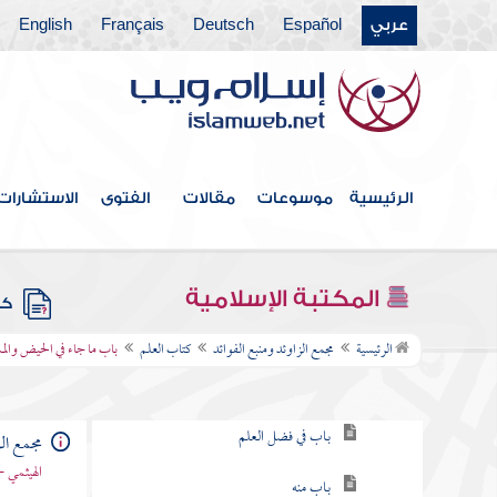
عربي
Español
Deutsch
Français
English
فهرس الكتاب
الرئيسية
موسوعات
مقالات
الفتوى
الاستشارات
خطبة الكتاب
كتاب الإيمان
المكتبة الإسلامية
كتب
كتاب العلم
الرئيسية
مجمع الزاوئد ومنبع الفوائد
كتاب العلم
باب ما جاء في الحيض وال
باب في طلب العلم
باب في فضل العلم
مجمع الز
الهيثمي -
باب منه