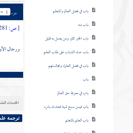
باب في فضل العالم والمتعلم
جزء
1
باب منه
[
ص:
281 ]
باب الخير كثير ومن يعمل به قليل
ورجال الأو
باب حث الشباب على طلب العلم
باب في فضل العلماء ومجالستهم
باب
باب في معرفة حق العالم
الخدمات العلم
باب فيمن سمع شيئا فحدث بشره
ترجمة علم
باب العلم بالتعلم