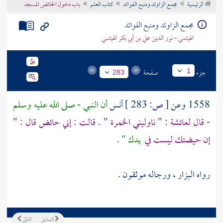
الرئيسية
مجمع الزاوئد ومنبع الفوائد
كتاب العلم
باب دخول الحائض المسجد
تراجم الأعلام
مجمع الزاوئد ومنبع الفوائد
الهيثمي - نور الدين علي بن أبي بكر الهيثمي
جزء
صفحة
1
283
1558 وعن
[
ص:
283 ]
أنس
أن النبي - صلى الله عليه وسلم
-
قال
لعائشة
: " ناوليني الخمرة " . قالت : إني حائض قال : "
إن حيضتك ليست في
يدك "
.
رواه
البزار
، ورجاله موثقون .
السابق
التالي