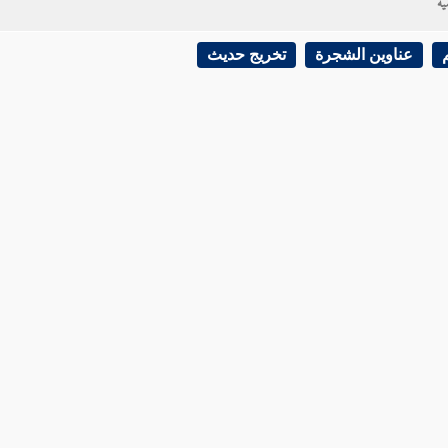
ية
عناوين الشجرة
تخريج حديث