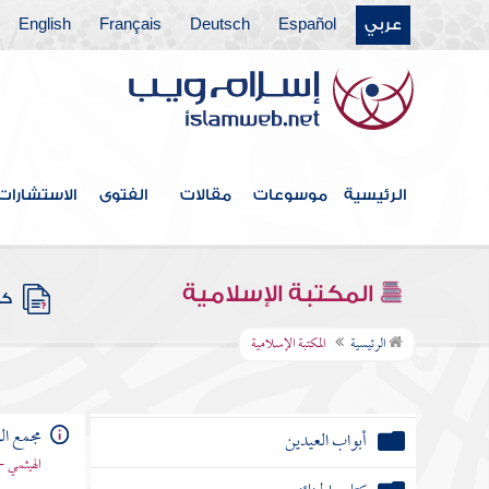
عربي
Español
Deutsch
Français
English
فهرس الكتاب
الرئيسية
موسوعات
مقالات
الفتوى
الاستشارات
خطبة الكتاب
كتاب الإيمان
المكتبة الإسلامية
كتب
كتاب العلم
الرئيسية
المكتبة الإسلامية
كتاب الصلاة
مجمع الز
أبواب العيدين
الهيثمي -