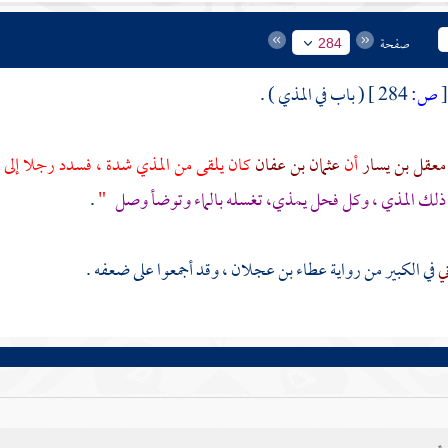
صفحة
284
ص:
284 ]
( باب في المذي ) .
معقل بن يسار
أن
عثمان بن عفان
كان يلقى من المذي شدة ، فسدد رجلا إلى الن
ذلك المذي ، وكل فحل يمذي، تغسله بالماء وتوضأ وصل
"
.
ني
في الكبير من رواية
عطاء بن عجلان
، وقد أجمعوا على ضعفه .