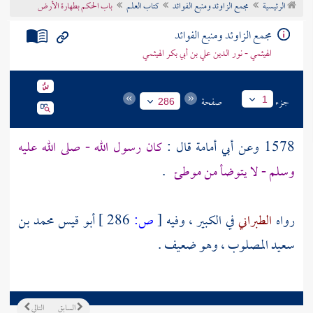
الرئيسية
مجمع الزاوئد ومنبع الفوائد
كتاب العلم
باب الحكم بطهارة الأرض
تراجم الأعلام
مجمع الزاوئد ومنبع الفوائد
الهيثمي - نور الدين علي بن أبي بكر الهيثمي
جزء
صفحة
1
286
1578 وعن
أبي أمامة
قال :
كان رسول الله - صلى الله عليه
وسلم - لا يتوضأ من موطئ
.
رواه
الطبراني
في الكبير ، وفيه
[
ص:
286 ]
أبو قيس محمد بن
سعيد المصلوب
، وهو ضعيف .
السابق
التالي