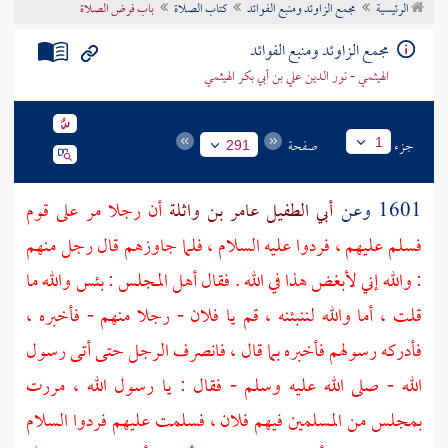
الرئيسية
مجمع الزاوئد ومنبع الفوائد
كتاب الصلاة
باب فرض الصلاة
تراجم الأعلام
مجمع الزاوئد ومنبع الفوائد
الهيثمي - نور الدين علي بن أبي بكر الهيثمي
جزء
صفحة
1
291
1601 وعن
أبي الطفيل عامر بن واثلة
أن رجلا مر على قوم
فسلم عليهم ، فردوا عليه السلام ، فلما جاوزهم قال رجل منهم
: والله إني لأبغض هذا في الله . فقال أهل المجلس : بئس والله ما
قلت ، أما والله لننبئنه ، قم يا فلان - رجلا منهم - فأخبره ،
فأدركه رسولهم فأخبره بما قال ، فانصرف الرجل حتى أتى رسول
الله - صلى الله عليه وسلم - فقال : يا رسول الله ، مررت
بمجلس من المسلمين فيهم فلان ، فسلمت عليهم فردوا السلام