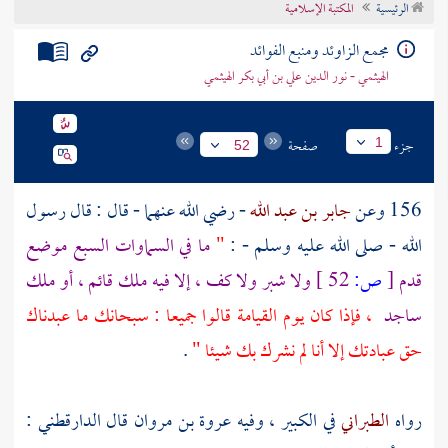
الرئيسية
المكتبة الإسلامية
تراجم الأعلام
مجمع الزاوئد ومنبع الفوائد
الهيثمي - نور الدين علي بن أبي بكر الهيثمي
جزء
صفحة
1
52
156 وعن
جابر بن عبد الله
- رضي الله عنهما - قال : قال رسول
الله - صلى الله عليه وسلم - :
"
ما في السماوات السبع موضع
قدم
[
ص:
52 ]
ولا شبر ولا كف ، إلا فيه ملك قائم ، أو ملك
ساجد
، فإذا كان يوم القيامة قالوا جميعا : سبحانك ما عبدناك
حق عبادتك إلا أنا لم نشرك بك شيئا "
.
رواه
الطبراني
في الكبير ، وفيه
عروة بن مروان
قال الدارقطني :