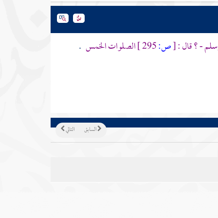
سلم - ؟ قال :
[
ص:
295 ]
الصلوات الخمس
.
السابق
التالي