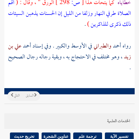
خطاياه
كما يتحات هذا
[
ص:
298 ]
الورق " ، وقال : (
أقم
الصلاة طرفي النهار وزلفا من الليل إن الحسنات يذهبن السيئات
ذلك ذكرى للذاكرين
)
.
رواه
أحمد
والطبراني
في الأوسط والكبير . وفي إسناد
أحمد
علي بن
زيد
، وهو مختلف في الاحتجاج به ، وبقية رجاله رجال الصحيح
.
السابق
التالي
الخدمات العلمية
تفسير الآية
ترجمة علم
عناوين الشجرة
تخريج حديث