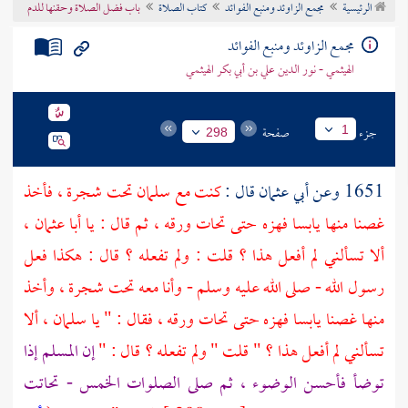
الرئيسية
مجمع الزاوئد ومنبع الفوائد
كتاب الصلاة
باب فضل الصلاة وحقنها للدم
تراجم الأعلام
مجمع الزاوئد ومنبع الفوائد
الهيثمي - نور الدين علي بن أبي بكر الهيثمي
جزء
صفحة
1
298
1651 وعن
أبي عثمان
قال :
كنت مع
سلمان
تحت شجرة ، فأخذ
غصنا منها يابسا فهزه حتى تحات ورقه ، ثم قال : يا
أبا عثمان
،
ألا تسألني لم أفعل هذا ؟ قلت : ولم تفعله ؟ قال : هكذا فعل
رسول الله - صلى الله عليه وسلم - وأنا معه تحت شجرة ، وأخذ
منها غصنا يابسا فهزه حتى تحات ورقه ، فقال : " يا
سلمان
، ألا
تسألني لم أفعل هذا ؟ " قلت " ولم تفعله ؟ قال : "
إن المسلم إذا
توضأ فأحسن الوضوء ، ثم صلى الصلوات الخمس - تحاتت