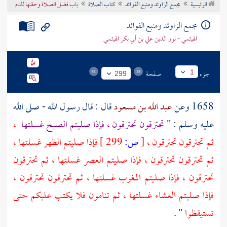
الرئيسية
مجمع الزاوئد ومنبع الفوائد
كتاب الصلاة
باب فضل الصلاة وحقنها للدم
تراجم الأعلام
مجمع الزاوئد ومنبع الفوائد
الهيثمي - نور الدين علي بن أبي بكر الهيثمي
جزء
صفحة
1
299
1658 وعن
عبد الله بن مسعود
قال : قال رسول الله - صلى الله
عليه وسلم : "
تحترقون تحترقون ، فإذا صليتم الصبح غسلتها
،
ثم تحترقون تحترقون ،
[
ص:
299 ]
فإذا صليتم الظهر غسلتها ،
ثم تحترقون تحترقون ، فإذا صليتم العصر غسلتها ، ثم تحترقون
تحترقون ، فإذا صليتم المغرب غسلتها ، ثم تحترقون تحترقون ،
فإذا صليتم العشاء غسلتها ، ثم تنامون فلا يكتب عليكم حتى
تستيقظوا
" .