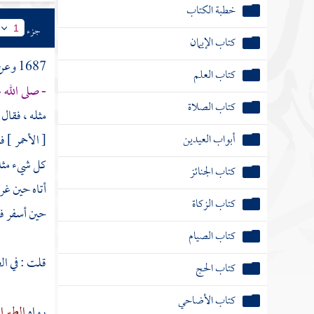
خطبة الكتاب
جزء
1
كتاب الإيمان
1687 وعن
كتاب العلم
- صلى الله
كتاب الصلاة
مثله ، فقال 
أبواب العيدين
[ الأحمر ] ف
كل شيء مثله
كتاب الجنائز
أتاه حين غر
كتاب الزكاة
حين أسفر فق
كتاب الصيام
قلت : في ال
كتاب الحج
كتاب الأضاحي
رواه
الطبرا