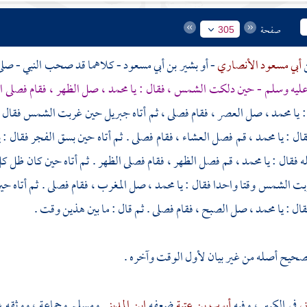
صفحة
305
أبي مسعود الأنصاري
- أو
بشير بن أبي مسعود
- كلاهما قد صحب النبي - صلى 
 عليه وسلم - حين دلكت الشمس ، فقال : يا
محمد
، صل الظهر ، فقام فصلى ا
: يا
محمد
، صل العصر ، فقام فصلى ، ثم أتاه
جبريل
حين غربت الشمس فقال :
قال : يا
محمد
، قم فصل العشاء ، فقام فصلى . ثم أتاه حين بسق الفجر فقال : ي
 فقال : يا
محمد
، قم فصل الظهر ، فقام فصلى الظهر . ثم أتاه حين كان ظل كل
بت الشمس وقتا واحدا فقال : يا
محمد
، صل المغرب ، فقام فصلى . ثم أتاه ح
ال : يا
محمد
، صل الصبح ، فقام فصلى . ثم قال : ما بين هذين وقت
.
صحيح أصله من غير بيان لأول الوقت وآخره .
ني
في الكبير ، وفيه
أيوب بن عتبة
ضعفه
ابن المديني
ومسلم
وجماعة ، ووثقه
ع