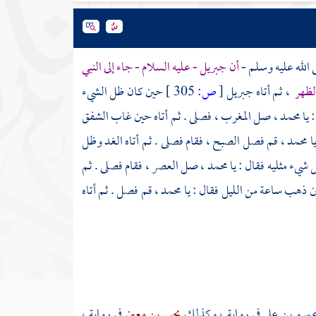
الله عليه وسلم -
أن
جبريل
- عليه السلام - جاء إلى النبي
لظهر
، ثم أتاه
جبريل
[
ص:
305 ]
حين كان ظل الشيء
 يا
محمد
، صل المغرب ، فصلى . ثم أتاه حين غاب الشفق
ا
محمد
، قم فصل الصبح ، فقام فصلى . ثم أتاه الغد وظل
 شيء مثليه فقال : يا
محمد
، صل العصر ، فقام فصلى . ثم
ين ذهب ساعة من الليل فقال : يا
محمد
، قم فصل . ثم أتاه
مرو بن علي
في رواية ، وكذلك
يحيى بن معين
في رواية ،