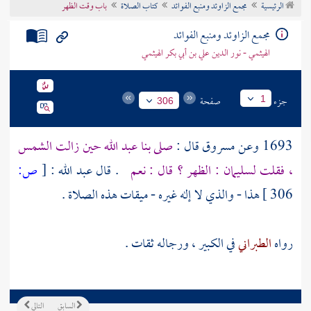
الرئيسية
مجمع الزاوئد ومنبع الفوائد
كتاب الصلاة
باب وقت الظهر
تراجم الأعلام
مجمع الزاوئد ومنبع الفوائد
الهيثمي - نور الدين علي بن أبي بكر الهيثمي
جزء
صفحة
1
306
1693 وعن
مسروق
قال :
صلى بنا
عبد الله
حين زالت الشمس
، فقلت
لسليمان
: الظهر ؟ قال : نعم
. قال
عبد الله
:
[
ص:
306 ]
هذا - والذي لا إله غيره - ميقات هذه الصلاة .
رواه
الطبراني
في الكبير ، ورجاله ثقات .
السابق
التالي