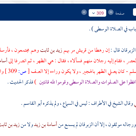
صفحة
309
الزبرقان
قال :
إن رهطا من
قريش
مر بهم
زيد بن ثابت
وهم مجتمعون ، فأرسلو
صر ، فقام إليه رجلان منهم فسألاه ، فقال : هي الظهر ، ثم انصرفا إلى
أسام
سلم - كان يصلي الظهر بالهجير ، ولا يكون وراءه إلا الصف
[
ص:
309 ]
وا
ظوا على الصلوات والصلاة الوسطى وقوموا لله قانتين
)
فذكر الحديث .
ي
وقال الشيخ في الأطراف : ليس في السماع ، ولم يذكره
أبو القاسم
.
ورجاله موثقون ، إلا أن
الزبرقان
لم يسمع من
أسامة بن زيد
ولا من
زيد بن ثاب