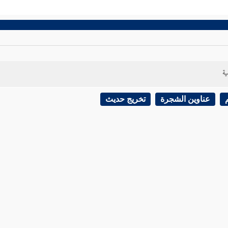
ية
عناوين الشجرة
تخريج حديث