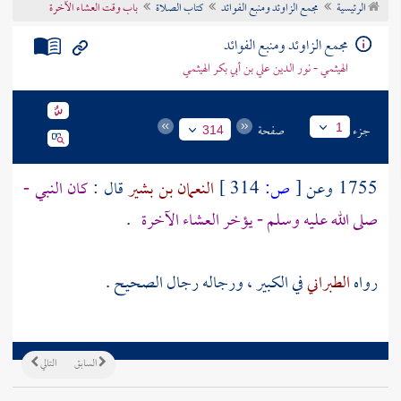
الرئيسية
مجمع الزاوئد ومنبع الفوائد
كتاب الصلاة
باب وقت العشاء الآخرة
تراجم الأعلام
مجمع الزاوئد ومنبع الفوائد
الهيثمي - نور الدين علي بن أبي بكر الهيثمي
جزء
صفحة
1
314
1755 وعن
[
ص:
314 ]
النعمان بن بشير
قال :
كان النبي -
صلى الله عليه وسلم - يؤخر العشاء الآخرة
.
رواه
الطبراني
في الكبير ، ورجاله رجال الصحيح .
السابق
التالي