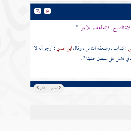
اة الصبح ; فإنه أعظم للأجر
" .
ي
: كذاب . وضعفه الناس ، وقال
ابن عدي
: أرجو أنه لا
عت في فضل
علي
سبعين حديثا ? .
السابق
التالي