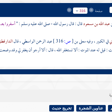
صفحة
316
عبد الله بن مسعود
قال : قال رسول الله - صلى الله عليه وسلم : "
أسفروا بصل
ني
في الكبير ، وفيه
معلى بن
[
ص:
316 ]
عبد الرحمن الواسطي
، قال
الدارقطن
ت : قيل له عند الموت : ألا تستغفر الله ، قال : ألا أرجو أن يغفر لي وقد وض
ية
عناوين الشجرة
تخريج حديث