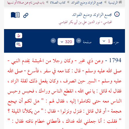
الرئيسية
مجمع الزاوئد ومنبع الفوائد
كتاب الصلاة
باب فيمن نام عن صلاة أو نسيها
تراجم الأعلام
مجمع الزاوئد ومنبع الفوائد
الهيثمي - نور الدين علي بن أبي بكر الهيثمي
جزء
صفحة
1
320
1794 -
وعن
ذي مخبر
- وكان رجلا من
الحبشة
يخدم النبي -
صلى الله عليه وسلم - قال : كنا معه في سفر ، فأسرع - صلى الله
عليه وسلم - السير حين انصرف ، وكان يفعل ذلك لقلة الزاد ،
فقال له قائل : يا نبي الله ، انقطع الناس وراءك ، فحبس وحبس
الناس معه حتى تكاملوا إليه ، فقال لهم : " هل لكم أن نهجع
هجعة - أو قال قائل : فنزل ونزلوا - فقال : " من يكلأنا الليلة ؟
" فقلت : أنا جعلني الله فداك ، فأعطاني خطام ناقته فقال : "