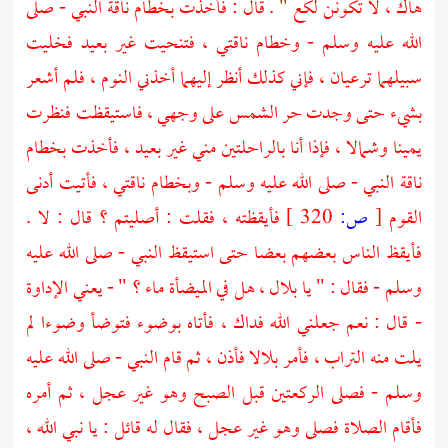
هاك ، لا تكونن لكع " . قال : فأخذت بخطام ناقة النبي - صلى
الله عليه وسلم - وخطام ناقتي ، فتنحيت غير بعيد فخليت
سبيلهما ترعيان ، فإني كذلك أنظر إليهما أخذني النوم ، فلم أشعر
بشيء حتى وجدت حر الشمس على وجهي ، فاستيقظت فنظرت
يمينا وشمالا ، فإذا أنا بالراحلتين مني غير بعيد ، فأخذت بخطام
ناقة النبي - صلى الله عليه وسلم - وبخطام ناقتي ، فأتيت أدنى
القوم
[
ص:
320 ]
فأيقظته ، فقلت : أصليتم ؟ قال : لا .
فأيقظ الناس بعضهم بعضا حتى استيقظ النبي - صلى الله عليه
وسلم - فقال : " يا
بلال
، هل في الميضأة ماء ؟ " - يعني الإداوة
- قال : نعم جعلني الله فداك ، فأتاه بوضوء فتوضأ وضوءا لم
يلت منه التراب ، فأمر
بلالا
فأذن ، ثم قام النبي - صلى الله عليه
وسلم - فصلى الركعتين قبل الصبح وهو غير عجل ، ثم أمره
فأقام الصلاة فصلى وهو غير عجل ، فقال له قائل : يا نبي الله ،