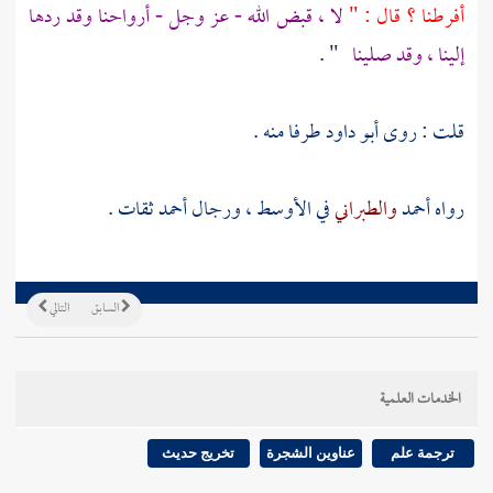
أفرطنا ؟ قال : "
لا ، قبض الله - عز وجل - أرواحنا وقد ردها
إلينا ، وقد صلينا
" .
قلت : روى
أبو داود
طرفا منه .
رواه
أحمد
والطبراني
في الأوسط ، ورجال
أحمد
ثقات .
السابق
التالي
الخدمات العلمية
ترجمة علم
عناوين الشجرة
تخريج حديث