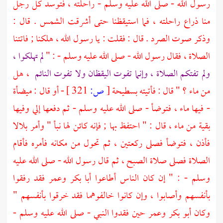
رسول الله - صلى الله عليه وسلم - راحلته ، فتوسد كل رجل
منا ذراع راحلته ، فما استيقظنا حتى أشرقت الشمس . قال :
وذكر صوت الصرد . قال : فقلت : يا رسول الله ، هلكنا ; فاتتنا
الصلاة ، فقال رسول الله - صلى الله عليه وسلم - : "
لم تهلكوا ،
ولم تفتكم الصلاة ، وإنما تفوت اليقظان ولا تفوت النائم
، هل
من ماء ؟ " قال : فأتيته بسطيحة
[
ص:
321 ]
- أو قال : ميضأة
- فيها ماء ، فتوضأ - صلى الله عليه وسلم - ثم دفعها إلي وفيها
بقية من ماء ، قال : " احتفظ بها ; فإنه كائن لها نبأ " وأمر
بلالا
فأذن ، فتوضأ فصلى ركعتين ، ثم تحول من مكانه فأمره فأقام
الصلاة فصلى صلاة الصبح ، ثم قال رسول الله - صلى الله عليه
وسلم - : " إن كان الناس أطاعوا أبا بكر
وعمر
فقد رفقوا
بأنفسهم وأصابوا ، وإن كانوا خالفوهما فقد خرقوا بأنفسهم "
وكان
أبو بكر
وعمر
حين فقدوا النبي - صلى الله عليه وسلم -