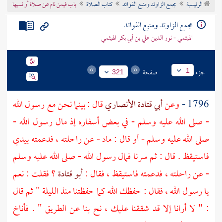
الرئيسية
مجمع الزاوئد ومنبع الفوائد
كتاب الصلاة
باب فيمن نام عن صلاة أو نسيها
تراجم الأعلام
مجمع الزاوئد ومنبع الفوائد
الهيثمي - نور الدين علي بن أبي بكر الهيثمي
جزء
صفحة
1
321
1796 -
وعن
أبي قتادة الأنصاري
قال : بينما نحن مع رسول الله
- صلى الله عليه وسلم - في بعض أسفاره إذ مال رسول الله -
صلى الله عليه وسلم - أو قال : ماد - عن راحلته ، فدعمته بيدي
فاستيقظ . قال : ثم سرنا فمال رسول الله - صلى الله عليه وسلم
- عن راحلته ، فدعمته فاستيقظ ، فقال :
أبو قتادة
؟ فقلت : نعم
يا رسول الله ، فقال : حفظك الله كما حفظتنا منذ الليلة " ثم قال
: " لا أرانا إلا قد شققنا عليك ، نح بنا عن الطريق " . فأناخ