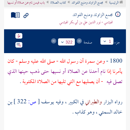
الرئيسية
مجمع الزاوئد ومنبع الفوائد
كتاب الصلاة
باب فيمن نام عن صلاة أو نسيها
تراجم الأعلام
مجمع الزاوئد ومنبع الفوائد
الهيثمي - نور الدين علي بن أبي بكر الهيثمي
جزء
صفحة
1
322
1800 -
وعن
سمرة
أن رسول الله - صلى الله عليه وسلم - كان
يأمرنا إذا
نام أحدنا عن الصلاة أو نسيها حتى ذهب حينها الذي
تصلى فيه
- أن يصليها مع التي تليها من الصلاة المكتوبة
.
رواه
البزار
والطبراني
في الكبير ، وفيه
يوسف
[
ص:
322 ]
بن
خالد السمتي
، وهو كذاب .