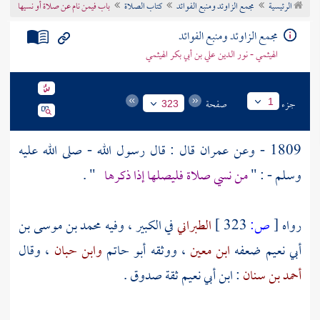
الرئيسية
مجمع الزاوئد ومنبع الفوائد
كتاب الصلاة
باب فيمن نام عن صلاة أو نسيها
تراجم الأعلام
مجمع الزاوئد ومنبع الفوائد
الهيثمي - نور الدين علي بن أبي بكر الهيثمي
جزء
صفحة
1
323
1809 - وعن
عمران
قال : قال رسول الله - صلى الله عليه
وسلم - : "
من نسي صلاة فليصلها إذا ذكرها
" .
رواه
[
ص:
323 ]
الطبراني
في الكبير ، وفيه
محمد بن موسى بن
أبي نعيم
ضعفه
ابن معين
، ووثقه
أبو حاتم
وابن حبان
، وقال
أحمد بن سنان
:
ابن أبي نعيم
ثقة صدوق .