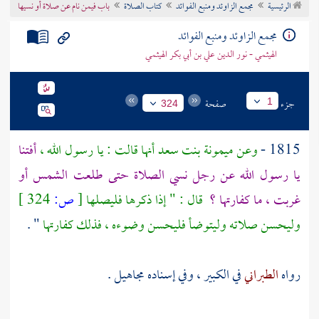
الرئيسية
مجمع الزاوئد ومنبع الفوائد
كتاب الصلاة
باب فيمن نام عن صلاة أو نسيها
تراجم الأعلام
مجمع الزاوئد ومنبع الفوائد
الهيثمي - نور الدين علي بن أبي بكر الهيثمي
جزء
صفحة
1
324
1815 -
وعن
ميمونة بنت سعد
أنها قالت : يا رسول الله ،
أفتنا
يا رسول الله عن رجل نسي الصلاة حتى طلعت الشمس أو
غربت ، ما كفارتها ؟
قال : " إذا ذكرها فليصلها
[
ص:
324 ]
وليحسن صلاته وليتوضأ فليحسن وضوءه ، فذلك كفارتها
" .
رواه
الطبراني
في الكبير ، وفي إسناده مجاهيل .