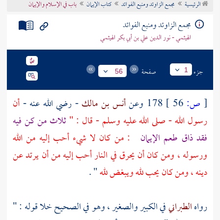
الرئيسية
مجمع الزاوئد ومنبع الفوائد
كتاب الإيمان
باب في الإسلام والإيمان
تراجم الأعلام
مجمع الزاوئد ومنبع الفوائد
الهيثمي - نور الدين علي بن أبي بكر الهيثمي
جزء
صفحة
1
56
[
ص:
56 ]
178 وعن
أنس بن مالك
- رضي الله عنه -
أن
رسول الله - صلى الله عليه وسلم - قال : "
ثلاث من كن فيه
فقد ذاق طعم الإيمان
: من كان لا شيء أحب إليه من الله
ورسوله ، ومن كان أن يحرق في النار أحب إليه من أن يرتد عن
دينه ، ومن كان يحب لله ويبغض لله
" .
رواه
الطبراني
في الكبير والصغير ، وهو في الصحيح خلا قوله : "