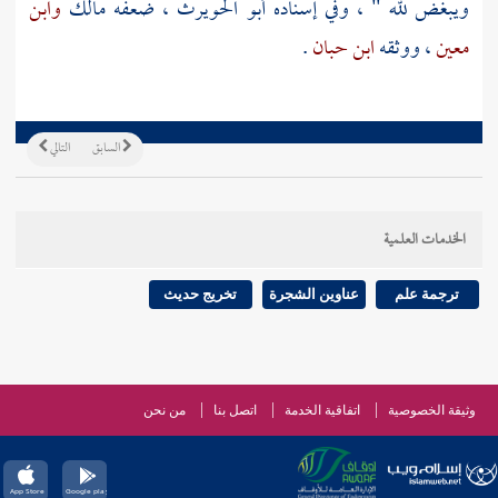
ويبغض لله " ، وفي إسناده
أبو الحويرث
، ضعفه
مالك
وابن
معين
، ووثقه
ابن حبان
.
السابق
التالي
الخدمات العلمية
ترجمة علم
عناوين الشجرة
تخريج حديث
وثيقة الخصوصية
اتفاقية الخدمة
اتصل بنا
من نحن