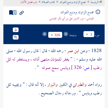
الرئيسية
مجمع الزاوئد ومنبع الفوائد
كتاب الصلاة
باب فضل الأذان
تراجم الأعلام
مجمع الزاوئد ومنبع الفوائد
الهيثمي - نور الدين علي بن أبي بكر الهيثمي
جزء
صفحة
1
326
1828 - وعن
ابن عمر
- رحمه الله - قال : قال رسول الله - صلى
الله عليه وسلم - : "
يغفر للمؤذن منتهى أذانه ، ويستغفر له كل
رطب
[
ص:
326 ]
ويابس سمع صوته
" .
رواه
أحمد
والطبراني
في الكبير
والبزار
، إلا أنه قال : " ويجيبه كل
رطب ويابس " . ورجاله رجال الصحيح .