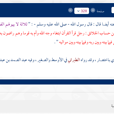
صفحة
328
ثلاثة لا يهولهم ال
 حساب الخلائق : رجل قرأ القرآن ابتغاء وجه الله وأم به قوما وهم راضون به 
ما بينه وبين ربه وفيما بينه وبين مواليه
" .
ذي
باختصار ، وقد رواه
الطبراني
في الأوسط والصغير ، وفيه
عبد الصمد بن عبد 
ية