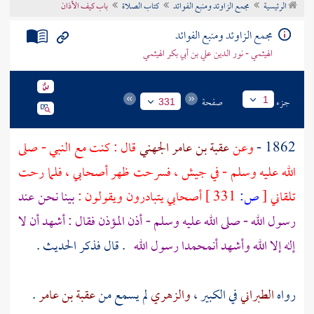
الرئيسية
مجمع الزاوئد ومنبع الفوائد
كتاب الصلاة
باب كيف الأذان
تراجم الأعلام
مجمع الزاوئد ومنبع الفوائد
الهيثمي - نور الدين علي بن أبي بكر الهيثمي
جزء
صفحة
1
331
1862 -
وعن
عقبة بن عامر الجهني
قال : كنت مع النبي - صلى
الله عليه وسلم - في جيش ، فسرحت ظهر أصحابي ، فلما رحت
تلقاني
[
ص:
331 ]
أصحابي يتبادرون ويقولون :
بينا نحن عند
رسول الله - صلى الله عليه وسلم - أذن المؤذن فقال : أشهد أن لا
إله إلا الله وأشهد أن
محمدا
رسول الله
. قال فذكر الحديث .
رواه
الطبراني
في الكبير ،
والزهري
لم يسمع من
عقبة بن عامر
.