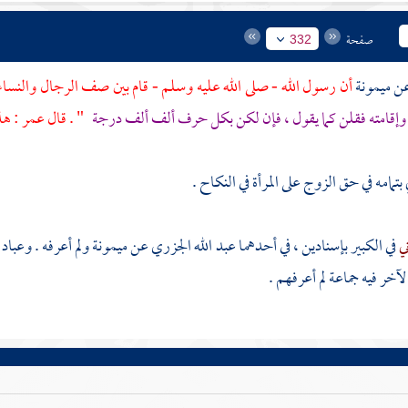
صفحة
332
ميمونة
أن رسول الله - صلى الله عليه وسلم - قام بين صف الرجال والنساء
وإقامته فقلن كما يقول ، فإن لكن بكل حرف ألف ألف درجة
" . قال
عمر
: هذ
بتمامه في حق الزوج على المرأة في النكاح .
ني
في الكبير بإسنادين ، في أحدهما
عبد الله الجزري
عن
ميمونة
ولم أعرفه .
وعباد 
لآخر فيه جماعة لم أعرفهم .