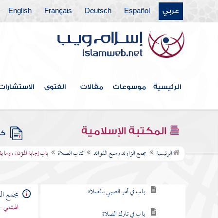
عربي
Español
Deutsch
Français
English
فهرس الكتاب
خطبة الكتاب
الرئيسية
موسوعات
مقالات
الفتوى
الاستشارات
كتاب الإيمان
كتاب العلم
المكتبة الإسلامية
كتب
كتاب الصلاة
الرئيسية
مجمع الزاوئد ومنبع الفوائد
كتاب الصلاة
باب إجابة المؤذن ، وما ي
باب فرض الصلاة
باب في أمر الصبي بالصلاة
مجمع الز
الهيثمي -
باب في تارك الصلاة