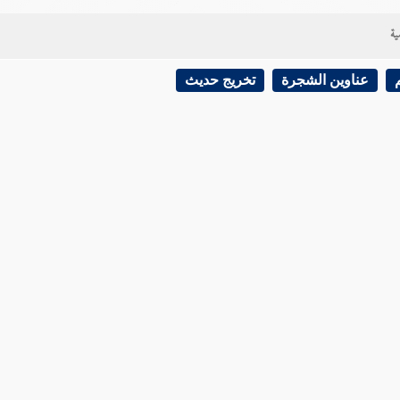
ية
عناوين الشجرة
تخريج حديث