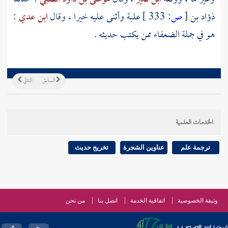
ذؤاد بن
[
ص:
333 ]
علبة
وأثنى عليه خيرا ، وقال
ابن عدي
:
هو في جملة الضعفاء ممن يكتب حديثه .
السابق
التالي
الخدمات العلمية
ترجمة علم
عناوين الشجرة
تخريج حديث
وثيقة الخصوصية
اتفاقية الخدمة
اتصل بنا
من نحن