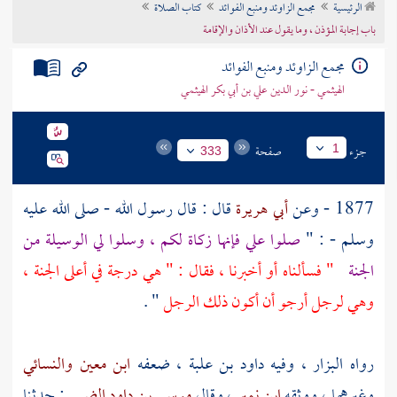
الرئيسية
مجمع الزاوئد ومنبع الفوائد
كتاب الصلاة
تراجم الأعلام
باب إجابة المؤذن ، وما يقول عند الأذان والإقامة
مجمع الزاوئد ومنبع الفوائد
الهيثمي - نور الدين علي بن أبي بكر الهيثمي
جزء
صفحة
1
333
1877 - وعن
أبي هريرة
قال : قال رسول الله - صلى الله عليه
وسلم - : "
صلوا علي فإنها زكاة لكم ، وسلوا لي الوسيلة من
الجنة
" فسألناه أو أخبرنا ، فقال : " هي درجة في أعلى الجنة ،
وهي لرجل أرجو أن أكون ذلك الرجل
" .
رواه
البزار
، وفيه
داود بن علبة
، ضعفه
ابن معين
والنسائي
وغيرهما ، ووثقه
ابن نمير
، وقال
موسى بن داود الضبي
: حدثنا