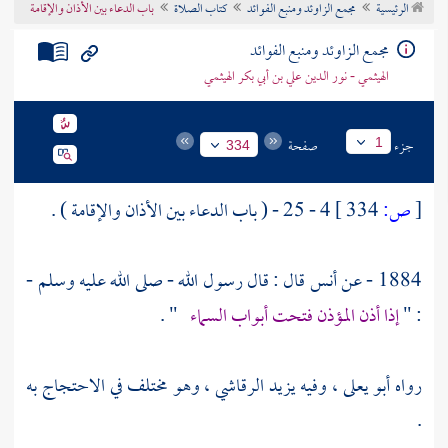
الرئيسية
مجمع الزاوئد ومنبع الفوائد
كتاب الصلاة
باب الدعاء بين الأذان والإقامة
تراجم الأعلام
مجمع الزاوئد ومنبع الفوائد
الهيثمي - نور الدين علي بن أبي بكر الهيثمي
جزء
صفحة
1
334
[
ص:
334 ]
4 - 25 - ( باب الدعاء بين الأذان والإقامة ) .
1884 - عن
أنس
قال : قال رسول الله - صلى الله عليه وسلم -
: "
إذا أذن المؤذن فتحت أبواب السماء
" .
رواه
أبو يعلى
، وفيه
يزيد الرقاشي
، وهو مختلف في الاحتجاج به
.